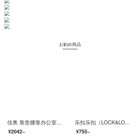
お勧め商品
佳奥 靠垫腰靠办公室抱枕靠枕靠背椅子汽车腰垫 可拆洗坐垫靠垫一体护臀护腰垫 升级带小枕靠垫+坐垫【藏青色套装】
乐扣乐扣（LOCK&LOCK）坐垫凝胶椅垫 汽车夏季透气冰凉垫学生椅子硅胶座垫办公室多功能护腰沙发垫 【加强款】U形凝胶坐垫45*43cm【浅灰外套】
¥2042~
¥755~