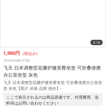
2
/
6
1,966円
(税込み)
16197436813708
飞天 日本调整型花瓣护腰美臀坐垫 可折叠便携
办公室坐垫 灰色
飞天 日本调整型花瓣护腰美臀坐垫 可折叠便携办公室坐
垫 灰色【图片 价格 品牌 报价】-
ここで表示されるのは商品原価です。代理費用、送
料等はお問い合わせください