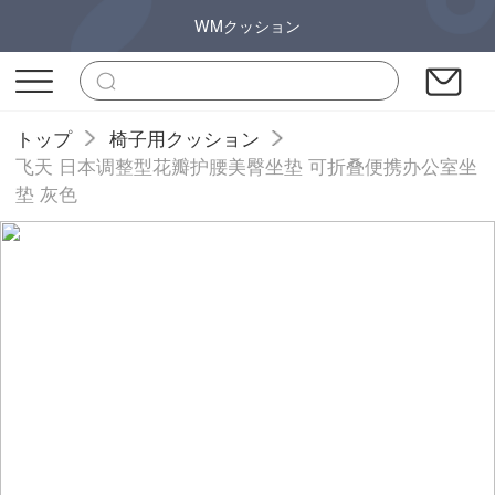
WMクッション
トップ
椅子用クッション
飞天 日本调整型花瓣护腰美臀坐垫 可折叠便携办公室坐
垫 灰色