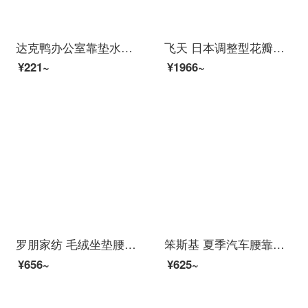
达克鸭办公室靠垫水果腰靠抱枕椅子大靠背凳子坐垫腰枕沙发客厅床头护腰 橘子 关注商品，优先发货
飞天 日本调整型花瓣护腰美臀坐垫 可折叠便携办公室坐垫 藏青色
¥221~
¥1966~
罗朋家纺 毛绒坐垫腰靠 加厚办公室卡通记忆棉坐垫学生椅垫连体电脑椅坐垫靠垫护腰可拆分一体 小鲸鱼 坐垫腰靠两件套
笨斯基 夏季汽车腰靠竹片透气腰枕腰垫办公室靠背垫座椅护腰靠垫坐垫一体 梨木3D透气款-黑色
¥656~
¥625~