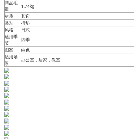
商品毛
1.74kg
重
材质
其它
类别
椅垫
风格
日式
适用季
四季
节
图案
纯色
适用场
办公室，居家，教室
景