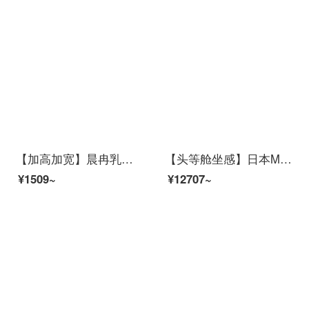
【加高加宽】晨冉乳胶靠垫护腰乳胶抱枕腰靠办公室靠背垫腰垫车用汽车用座椅靠背家用天然乳胶办公椅坐垫靠垫 护腰专用-棕色
【头等舱坐感】日本MTG Style PREMIUM豪华款矫姿坐垫 办公室专业护腰座椅子靠背 腰靠 黑色 通用
¥1509~
¥12707~