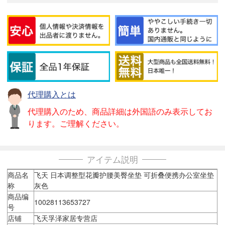
代理購入とは
代理購入のため、商品詳細は外国語のみ表示してお
ります。ご理解ください。
アイテム説明
商品名
飞天 日本调整型花瓣护腰美臀坐垫 可折叠便携办公室坐垫
称
灰色
商品编
10028113653727
号
店铺
飞天孚泽家居专营店