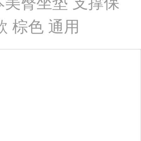
t日本美臀坐垫 支撑保
 棕色 通用