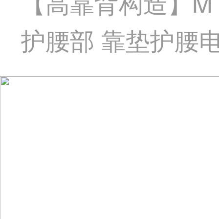
【高靠背构造】MTG 
护腰部 靠垫护腰电