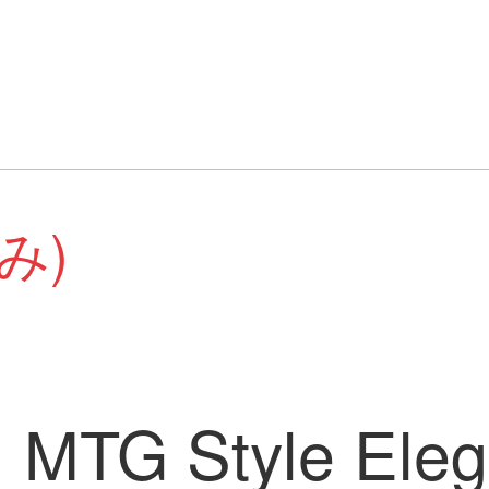
み)
G Style El