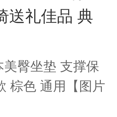
椅送礼佳品 典
t日本美臀坐垫 支撑保
 棕色 通用【图片