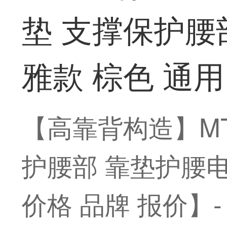
垫 支撑保护腰
雅款 棕色 通用
【高靠背构造】MTG 
护腰部 靠垫护腰电
价格 品牌 报价】-