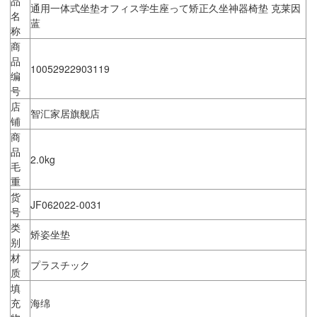
品
通用一体式坐垫オフィス学生座って矫正久坐神器椅垫 克莱因
名
蓝
称
商
品
10052922903119
编
号
店
智汇家居旗舰店
铺
商
品
2.0kg
毛
重
货
JF062022-0031
号
类
矫姿坐垫
别
材
プラスチック
质
填
充
海绵