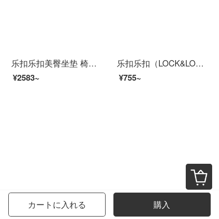
乐扣乐扣美臀坐垫 椅子屁垫办公室久坐靠垫 学生靠背垫坐靠一体式腰垫腰靠枕 座垫椅子
乐扣乐扣（LOCK&LOCK）坐垫凝胶椅垫 汽车夏季透气冰凉垫学生椅子硅胶座垫办公室多功能护腰沙发垫 【加强款】U形凝胶坐垫45*43cm【浅灰外套】
¥2583~
¥755~
南柯一梦 加绒坐垫地上榻榻米懒人一体靠垫 办公室椅子垫学生坐垫靠背护腰冬季保暖神器 兔耳朵浅绿色
佳奥坐垫办公室椅子美臀屁股久坐神器护腰座垫孕妇尾椎垫屁垫 夏季新品竹炭凝胶款-男士 第5代升级款 久坐不闷(45*40*7cm)
カートに入れる
購入
¥419~
¥1059~