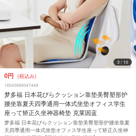
3
/
10
0円
(税込み)
16543689047449
梦多福 日本花びらクッション靠垫美臀塑形护
腰坐靠夏天四季通用一体式坐垫オフィス学生
座って矫正久坐神器椅垫 克莱因蓝
梦多福 日本花びらクッション靠垫美臀塑形护腰坐靠夏
天四季通用一体式坐垫オフィス学生座って矫正久坐神