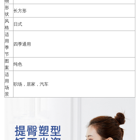
物
形
长方形
状
风
日式
格
适
用
四季通用
季
节
图
纯色
案
适
用
职场，居家，汽车
场
景