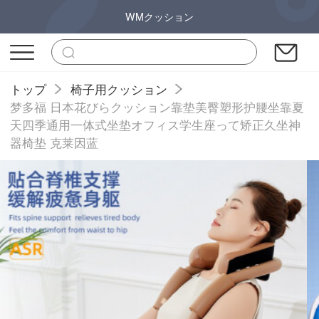
WMクッション
トップ
椅子用クッション
梦多福 日本花びらクッション靠垫美臀塑形护腰坐靠夏
天四季通用一体式坐垫オフィス学生座って矫正久坐神
器椅垫 克莱因蓝