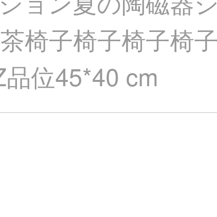
ション夏の陶磁器
茶椅子椅子椅子椅
位45*40 cm