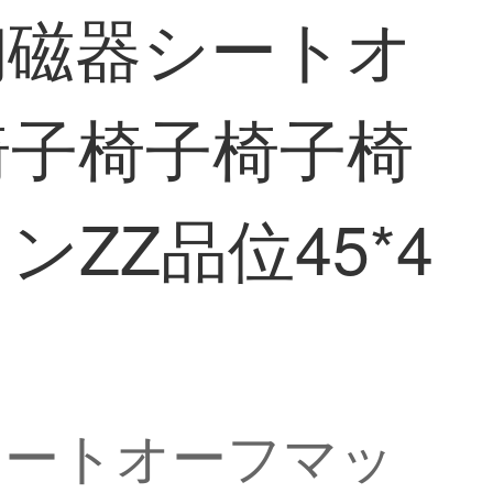
陶磁器シートオ
椅子椅子椅子椅
ZZ品位45*4
シートオーフマッ