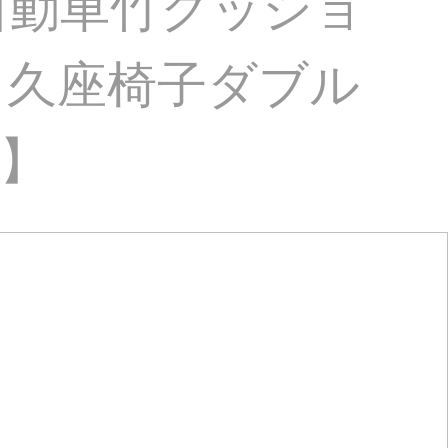
自動車竹クッショ
ィ久座椅子ダブル
ル】