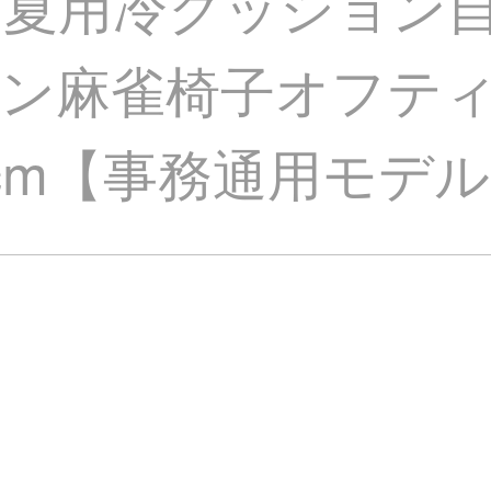
ン夏用冷クッション
ン麻雀椅子オフテ
5 cm【事務通用モデ