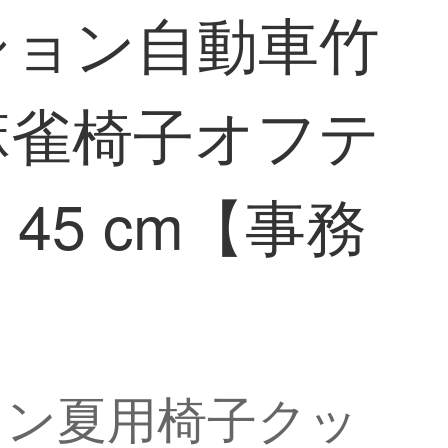
ション自動車竹
麻雀椅子オフテ
45 cm【事務
ョン夏用椅子クッ